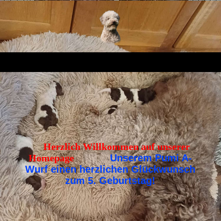
Herzlich Willkommen auf unserer
Homepage
Unserem Pumi A-
Wurf einen herzlichen Glückwunsch
zum 5. Geburtstag!