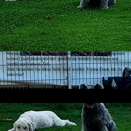
2025-04-06_WA0003
Wir erstellen gerade Inhalte für diese Seite. Um unseren eigenen
hohen Qualitätsansprüchen gerecht zu werden benötigen wir
hierfür noch etwas Zeit.
Bitte besuchen Sie diese Seite bald wieder. Vielen Dank für ihr
Interesse!