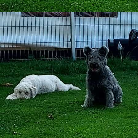
2025-09-06_53dca932