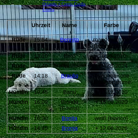
Orlando + Comis Cordis
Emilia
Uhrzeit
Name
Farbe
Rüde
15:54
Bennito
roano marrone
(Braunschimmel)
Rüde
13:10
Bero
+ 23.06.2010
Rüde
19:40
Branko
(Balou)
+ 04.05.2024
Rüde
14:18
Braulio
roano marrone
(Braunschimmel)
Hündin
19:45
Banu
+ 17.12.2020
Hündin
16:09
Bionda
+ 15.09.2020
(Emma)
Hündin
16:30
Bonita
weiß (bianco)
Hündin
14:45
Bronja
+ 12.06.2026