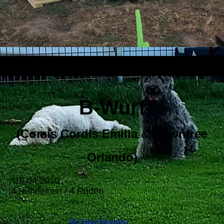
B-Wurf
(Comis Cordis Emilia & Rowntree
Orlando)
*16.04.2010
4 Hündinnen / 4 Rüden
Die Eltern Rowntree