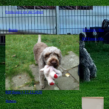
Emilia kurz vor der Geburt
Bonita
RIP Podgi (Bronja
RIP Emma (Bionda)
RIP Banu + 17.12.2020
Bennito