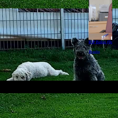
RIP Balou (Brank
Bero +23.06.2010
Braulio