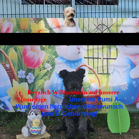
Herzlich Willkommen auf unserer
Homepage
Unserem Pumi A-
Wurf einen herzlichen Glückwunsch
zum 5. Geburtstag!