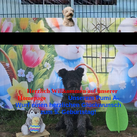
Herzlich Willkommen auf unserer
Homepage
Unserem Pumi A-
Wurf einen herzlichen Glückwunsch
zum 5. Geburtstag!