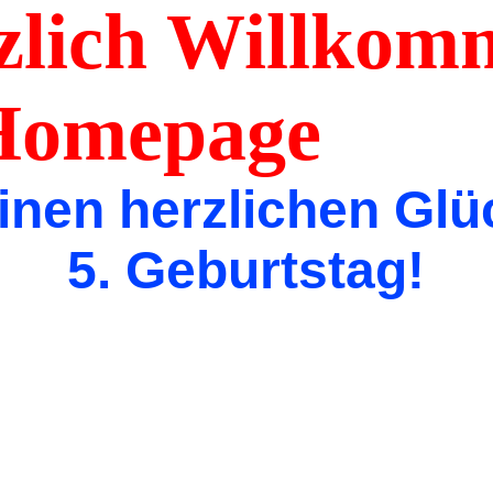
ich Willkomm
er Homepag
inen herzlichen G
5. Geburtstag!