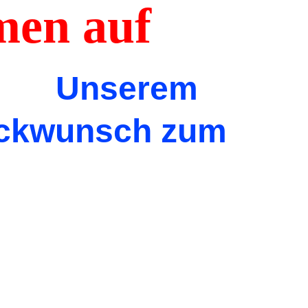
en auf
e
Unserem
lückwunsch zum