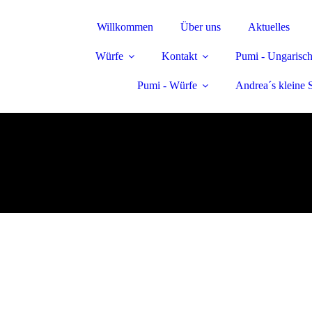
Willkommen
Über uns
Aktuelles
Würfe
Kontakt
Pumi - Ungarisch
Pumi - Würfe
Andrea´s kleine 