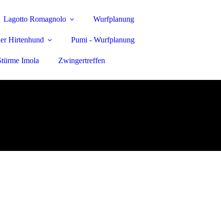
Lagotto Romagnolo
Wurfplanung
er Hirtenhund
Pumi - Wurfplanung
Stürme Imola
Zwingertreffen