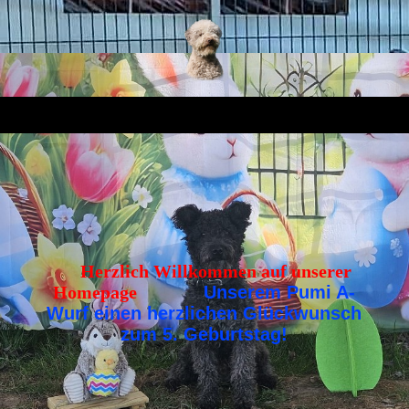
Herzlich Willkommen auf unserer
Homepage
Unserem Pumi A-
Wurf einen herzlichen Glückwunsch
zum 5. Geburtstag!