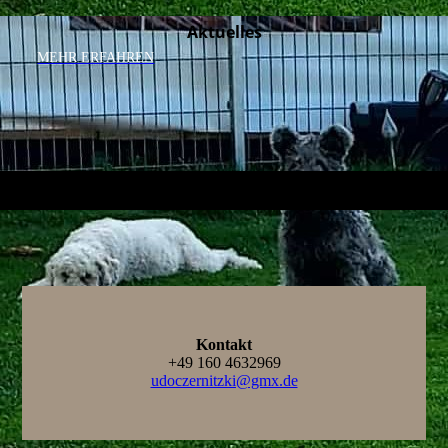
Aktuelles
MEHR ERFAHREN
Kontakt
+49 160 4632969
udoczernitzki@gmx.de