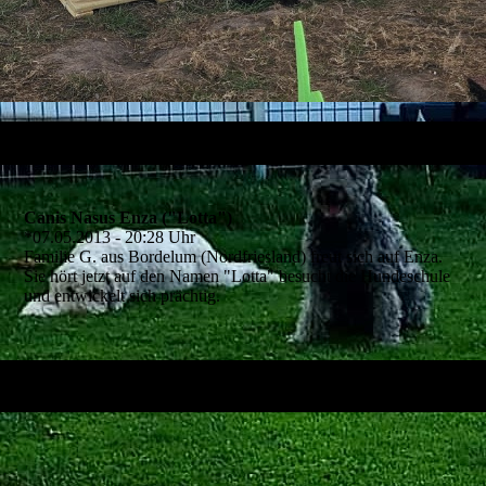
Canis Nasus Enza ("Lotta")
*07.05.2013 - 20:28 Uhr
Familie G. aus Bordelum (Nordfriesland) freut sich auf Enza.
Sie hört jetzt auf den Namen "Lotta" besucht die Hundeschule
und entwickelt sich prächtig.