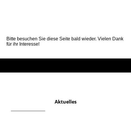
2015-04-12_2491
2015-04-12_2486
Bitte besuchen Sie diese Seite bald wieder. Vielen Dank
für ihr Interesse!
Aktuelles
MEHR ERFAHREN