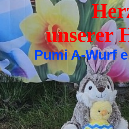
Herzl
unser
Pumi A-Wurf e