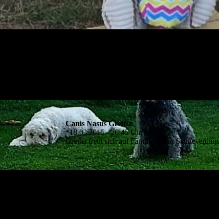
Canis Nasus Gretha
*18.03.2015 - 20:45 Uhr
Gretha freut sich auf Familie S. aus Schneverdin