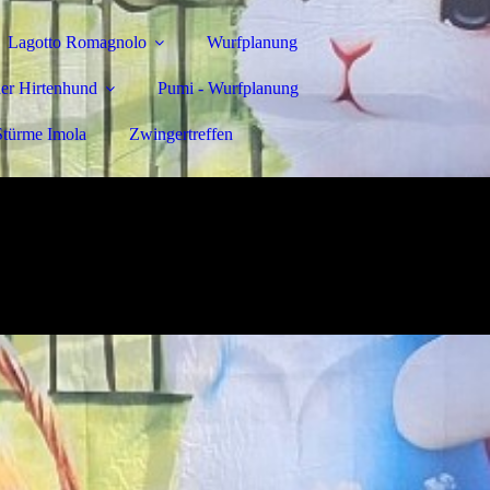
Lagotto Romagnolo
Wurfplanung
er Hirtenhund
Pumi - Wurfplanung
Stürme Imola
Zwingertreffen