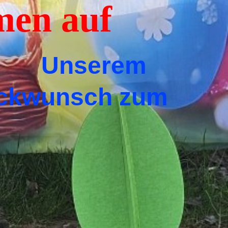
en auf
e
Unserem
lückwunsch zum