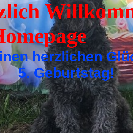
ich Willkomm
er Homepag
inen herzlichen G
5. Geburtstag!