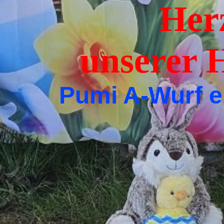
Herzl
unser
Pumi A-Wurf e