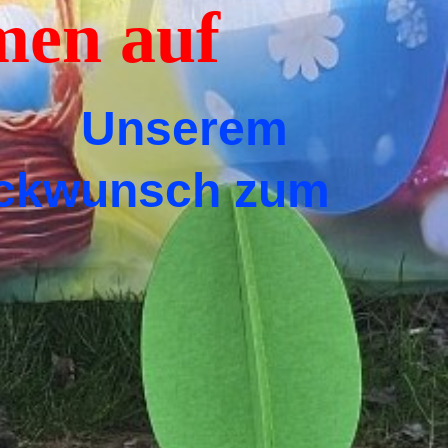
en auf
e
Unserem
lückwunsch zum