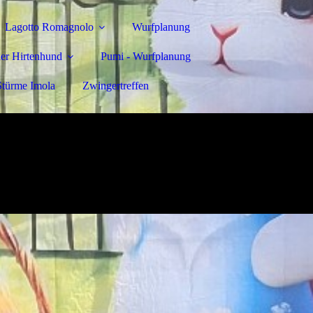
Lagotto Romagnolo
Wurfplanung
er Hirtenhund
Pumi - Wurfplanung
Stürme Imola
Zwingertreffen