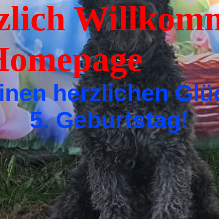
ich Willkomm
er Homepag
inen herzlichen G
5. Geburtstag!