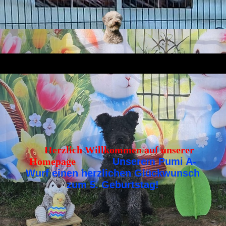
Herzlich Willkommen auf unserer
Homepage
Unserem Pumi A-
Wurf einen herzlichen Glückwunsch
zum 5. Geburtstag!