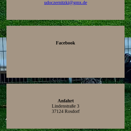
udoczernitzki@gmx.de
Facebook
Anfahrt
Lindenstraße 3
37124 Rosdorf